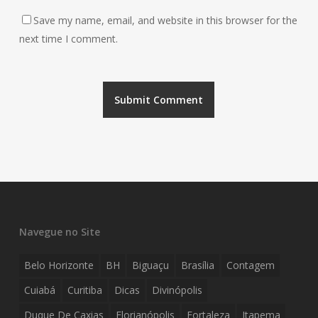
Save my name, email, and website in this browser for the
next time I comment.
Navegue no Site
Belo Horizonte
BH
Biguaçu
Brasília
Contagem
Cuiabá
Curitiba
Dicas
Divinópolis
Duque De Caxias
Florianópolis
Fortaleza
Itapema