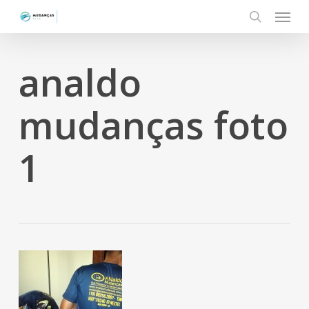
Menu
Skip
to
search
main
content
analdo
mudanças foto
1