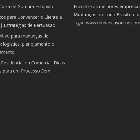
Caixa de Gordura Entupido
Encontre as melhores
empresas
Mudanças
om todo Brasil em 
os para Convencer o Cliente a
lugar!
www.mudancasonline.co
| Estratégias de Persuasão
nitivo para mudanças de
 logística, planejamento e
amento
Residencial ou Comercial: Dicas
is para um Processo Sem