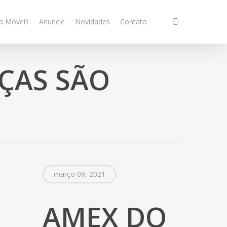
search
a Móveis
Anuncie
Novidades
Contato
ÇAS SÃO
março 09, 2021
AMEX DO