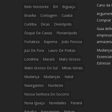
Cano da 
Belo Horizonte
BH
Biguaçu
Argument
Brasília
Contagem
Cuiabá
Comprar 
Curitiba
Dicas
Divinópolis
Guia defi
Duque De Caxias
Florianópolis
empresas:
Fortaleza
Itapema
João Pessoa
armazen
Mudança 
Juiz De Fora
Lauro De Freitas
Essencia
Londrina
Maceió
Mato Grosso
Estresse
Mato Grosso Do Sul
Minas Gerais
Mudança
Mudanças
Natal
Navegantes
Nordeste
Nossa Senhora Do Socorro
Nova Iguaçu
Novidades
Paraná
Paraíba
Parnamirim
Pinhais