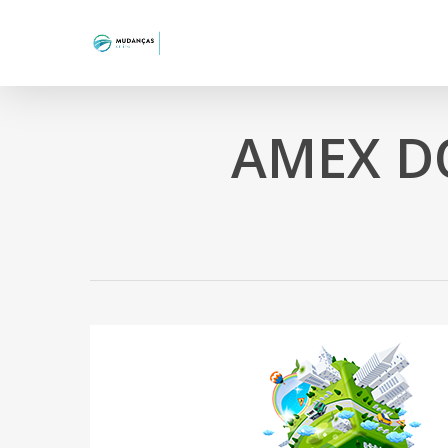
Skip
to
main
content
AMEX D