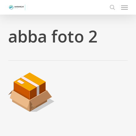
Menu
Skip
to
search
main
content
abba foto 2