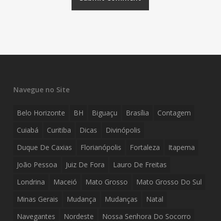
Navegue no Site
Belo Horizonte
BH
Biguaçu
Brasília
Contagem
Cuiabá
Curitiba
Dicas
Divinópolis
Duque De Caxias
Florianópolis
Fortaleza
Itapema
João Pessoa
Juiz De Fora
Lauro De Freitas
Londrina
Maceió
Mato Grosso
Mato Grosso Do Sul
Minas Gerais
Mudança
Mudanças
Natal
Navegantes
Nordeste
Nossa Senhora Do Socorro