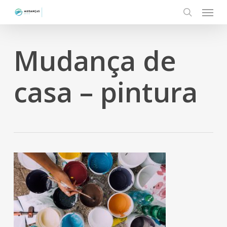
Menu
Skip
to
search
main
content
Mudança de
casa – pintura