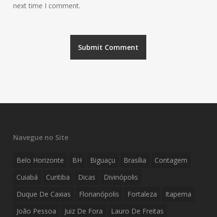
next time I comment.
Navegue no Site
Belo Horizonte
BH
Biguaçu
Brasília
Contagem
Cuiabá
Curitiba
Dicas
Divinópolis
Duque De Caxias
Florianópolis
Fortaleza
Itapema
João Pessoa
Juiz De Fora
Lauro De Freitas