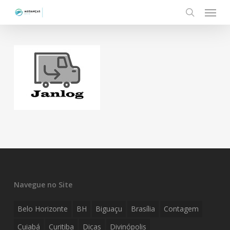
Menu
Skip
to
search
main
content
Navegue no Site
Belo Horizonte
BH
Biguaçu
Brasília
Contagem
Cuiabá
Curitiba
Dicas
Divinópolis