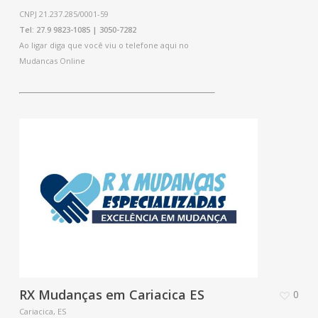
CNPJ 21.237.285/0001-59
Tel: 27.9 9823-1085 | 3050-7282
Ao ligar diga que você viu o telefone aqui no
Mudancas Online
RX Mudanças em Cariacica ES
0
Cariacica, ES