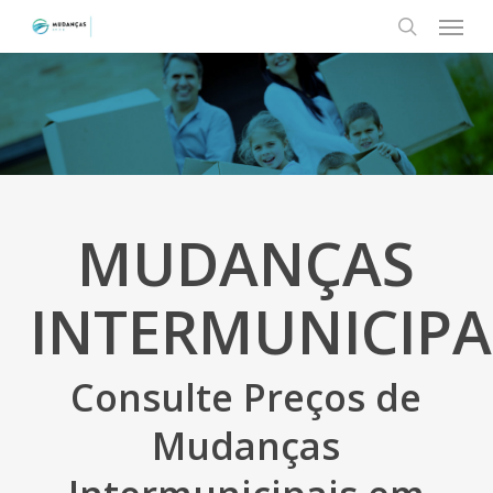
Menu
Skip
to
search
main
content
MUDANÇAS
INTERMUNICIPA
Consulte Preços de
Mudanças