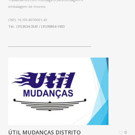
embalagem de moveis.
CNPJ: 16.100.467/0001-43
Tel.: (31)3534-3541 / (31)99854-1903
ÚTIL MUDANÇAS DISTRITO
0