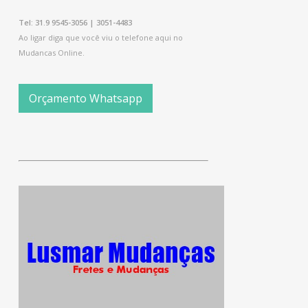
Tel: 31.9 9545-3056 | 3051-4483
Ao ligar diga que você viu o telefone aqui no
Mudancas Online.
Orçamento Whatsapp