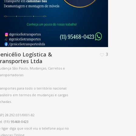
enicélio Logística &
3
ransportes Ltda
dança São Paulo, Mudanças, Carretos e
ransportadoras
ansportes para todo o território nacional
asileiro em termos de mudanças e cargas
chadas.
PJ 28.292.031/0001-82
l: (11) 95468-0423
 ligar diga que você viu o telefone aqui no
udancas Online.