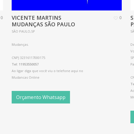
VICENTE MARTINS
S
0
0
MUDANÇAS SÃO PAULO
SÃO PAULO,SP
S
Mudanças.
D
V
CNPJ 32316117000175
SP
Tel: 11953550057
Pa
Ao ligar diga que você viu o telefone aqui no
Mudancas Online
CN
Te
Ao
Orçamento Whatsapp
M