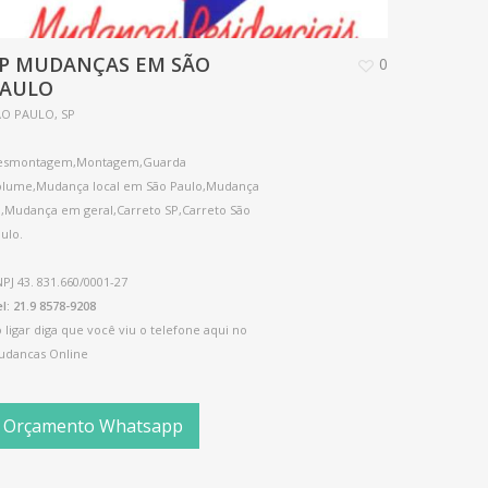
P MUDANÇAS EM SÃO
0
PAULO
ÃO PAULO, SP
esmontagem,Montagem,Guarda
olume,Mudança local em São Paulo,Mudança
,Mudança em geral,Carreto SP,Carreto São
ulo.
PJ 43. 831.660/0001-27
l: 21.9 8578-9208
 ligar diga que você viu o telefone aqui no
udancas Online
Orçamento Whatsapp