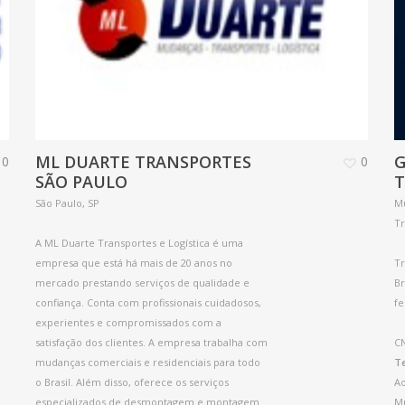
ML DUARTE TRANSPORTES
G
0
0
SÃO PAULO
T
São Paulo, SP
Mu
T
A ML Duarte Transportes e Logística é uma
empresa que está há mais de 20 anos no
Tr
mercado prestando serviços de qualidade e
Br
confiança. Conta com profissionais cuidadosos,
fe
experientes e compromissados com a
satisfação dos clientes. A empresa trabalha com
CN
mudanças comerciais e residenciais para todo
Te
o Brasil. Além disso, oferece os serviços
Ao
especializados de desmontagem e montagem
M