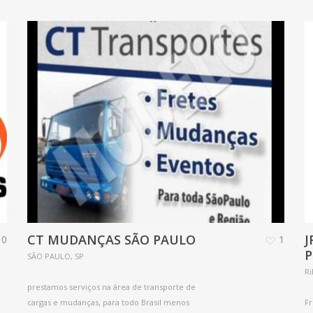
CT MUDANÇAS SÃO PAULO
J
0
1
SÃO PAULO, SP
Ri
prestamos serviços na área de transporte de
cargas e mudanças, para todo Brasil menos
Fr