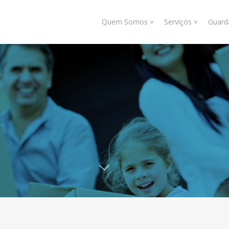
Quem Somos ˅
Serviços ˅
Guard