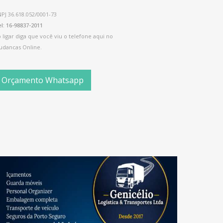
PJ 36.618.052/0001-73
l: 16-98837-2011
 ligar diga que você viu o telefone aqui no
udancas Online.
Orçamento Whatsapp