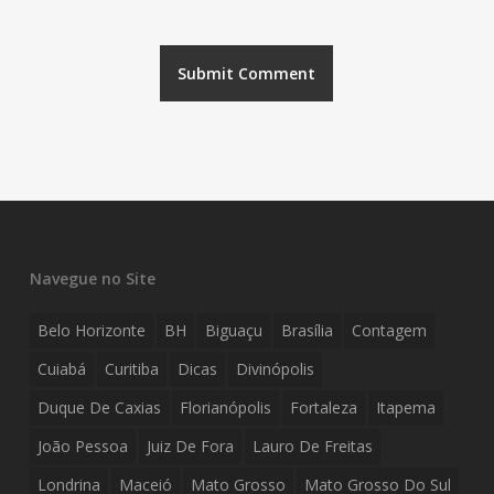
Navegue no Site
Belo Horizonte
BH
Biguaçu
Brasília
Contagem
Cuiabá
Curitiba
Dicas
Divinópolis
Duque De Caxias
Florianópolis
Fortaleza
Itapema
João Pessoa
Juiz De Fora
Lauro De Freitas
Londrina
Maceió
Mato Grosso
Mato Grosso Do Sul