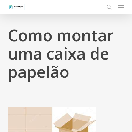
Menu
Skip
to
search
main
content
Como montar
uma caixa de
papelão