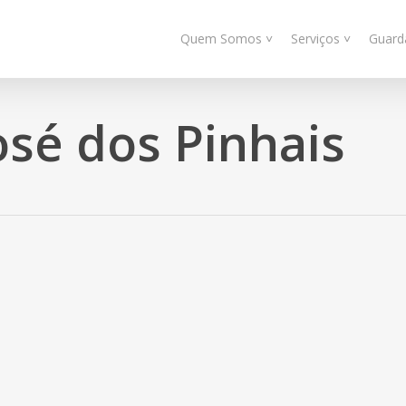
Quem Somos ˅
Serviços ˅
Guard
osé dos Pinhais