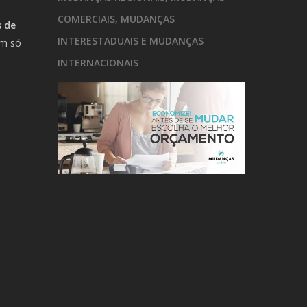
COMERCIAIS, MUDANÇAS
 de
INTERESTADUAIS E MUDANÇAS
um só
m
INTERNACIONAIS