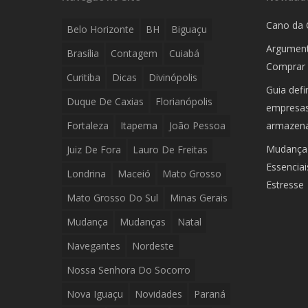
Cano da 
Belo Horizonte
BH
Biguaçu
Argument
Brasília
Contagem
Cuiabá
Comprar 
Curitiba
Dicas
Divinópolis
Guia defi
Duque De Caxias
Florianópolis
empresas:
Fortaleza
Itapema
João Pessoa
armazen
Mudança 
Juiz De Fora
Lauro De Freitas
Essencia
Londrina
Maceió
Mato Grosso
Estresse
Mato Grosso Do Sul
Minas Gerais
Mudança
Mudanças
Natal
Navegantes
Nordeste
Nossa Senhora Do Socorro
Nova Iguaçu
Novidades
Paraná