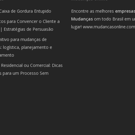
Caixa de Gordura Entupido
Encontre as melhores
empresas
Mudanças
om todo Brasil em 
os para Convencer o Cliente a
lugar!
www.mudancasonline.co
| Estratégias de Persuasão
nitivo para mudanças de
 logística, planejamento e
amento
Residencial ou Comercial: Dicas
is para um Processo Sem