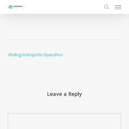
Menu
Skip
to
search
main
content
Vitallog-transporte-Guarulhos
Leave a Reply