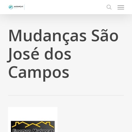
Menu
Skip
to
search
main
content
Mudanças São
José dos
Campos