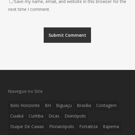
Save my name, email, and website in this browser for the
next time I comment.
Navegue no Site
Belo Horizonte
BH
Biguaçu
Brasília
Contagem
Cuiabá
Curitiba
Dicas
Divinópolis
Duque De Caxias
Florianópolis
Fortaleza
Itapema